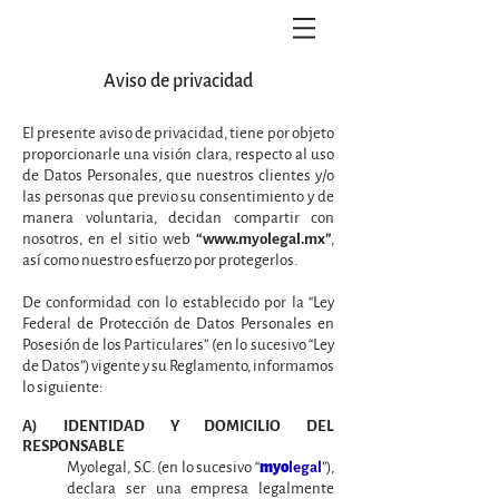
Aviso de privacidad
El presente aviso de privacidad, tiene por objeto
proporcionarle una visión clara, respecto al uso
de Datos Personales, que nuestros clientes y/o
las personas que previo su consentimiento y de
manera voluntaria, decidan compartir con
nosotros, en el sitio web
,
“
www.myolegal.mx
”
así como nuestro esfuerzo por protegerlos.
De conformidad con lo establecido por la “Ley
Federal de Protección de Datos Personales en
Posesión de los Particulares” (en lo sucesivo “Ley
de Datos”) vigente y su Reglamento, informamos
lo siguiente:
A) IDENTIDAD Y DOMICILIO DEL
RESPONSABLE
Myolegal, S.C. (en lo sucesivo “
”),
myo
legal
declara ser una empresa legalmente