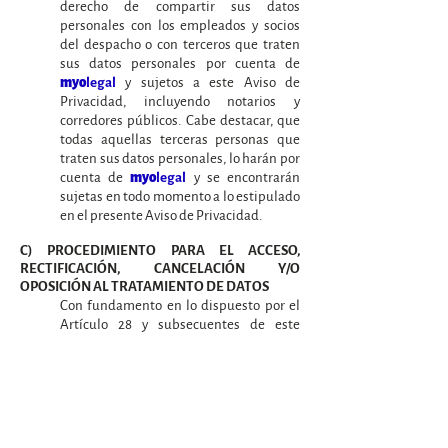
derecho de compartir sus datos
personales con los empleados y socios
del despacho o con terceros que traten
sus datos personales por cuenta de
y sujetos a este Aviso de
myo
legal
Privacidad, incluyendo notarios y
corredores públicos. Cabe destacar, que
todas aquellas terceras personas que
traten sus datos personales, lo harán por
cuenta de
y se encontrarán
myo
legal
sujetas en todo momento a lo estipulado
en el presente Aviso de Privacidad.
C) PROCEDIMIENTO PARA EL ACCESO,
RECTIFICACIÓN, CANCELACIÓN Y/O
OPOSICIÓN AL TRATAMIENTO DE DATOS
Con fundamento en lo dispuesto por el
Artículo 28 y subsecuentes de este
ordenamiento, se le informa que tiene el
derecho de acceder a los Datos
Personales que nos proporcione y a los
detalles del tratamiento de los mismos,
así como a rectificarlos en caso de ser
inexactos o incompletos; cancelarlos